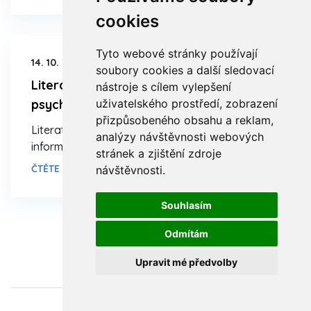
cookies
Tyto webové stránky používají
14. 10. 2025.
Články
soubory cookies a další sledovací
Literatura k handlingu a
nástroje s cílem vylepšení
uživatelského prostředí, zobrazení
psychomotorickému vývoji
přizpůsobeného obsahu a reklam,
Literatura, kterou můžete využít pro dohledání
analýzy návštěvnosti webových
informací.
stránek a zjištění zdroje
ČTĚTE VÍCE >
návštěvnosti.
Souhlasím
Odmítám
Upravit mé předvolby