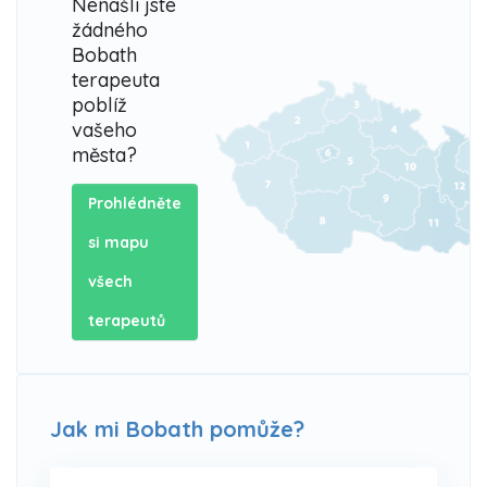
Nenašli jste
žádného
Bobath
terapeuta
poblíž
vašeho
města?
Prohlédněte
si mapu
všech
terapeutů
Jak mi Bobath pomůže?