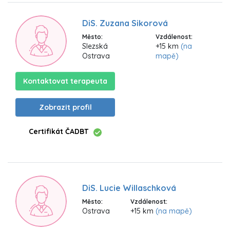
DiS. Zuzana Sikorová
Město:
Vzdálenost:
Slezská
+15 km
(na
Ostrava
mapě)
Kontaktovat terapeuta
Zobrazit profil
Certifikát ČADBT
DiS. Lucie Willaschková
Město:
Vzdálenost:
Ostrava
+15 km
(na mapě)