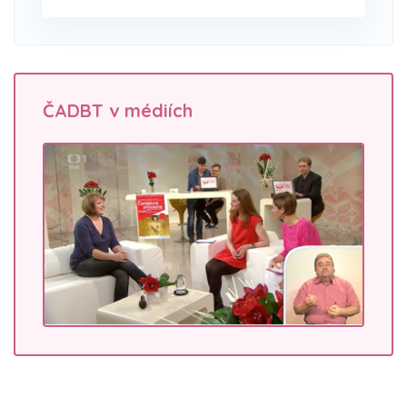
ČADBT v médiích