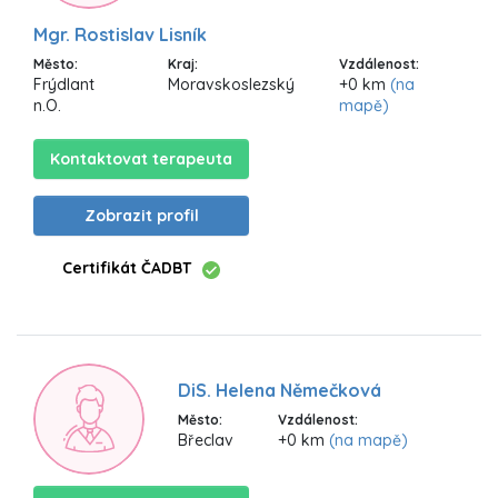
Mgr. Rostislav Lisník
Město:
Kraj:
Vzdálenost:
Frýdlant
Moravskoslezský
+0 km
(na
n.O.
mapě)
Kontaktovat terapeuta
Zobrazit profil
Certifikát ČADBT
DiS. Helena Němečková
Město:
Vzdálenost:
Břeclav
+0 km
(na mapě)