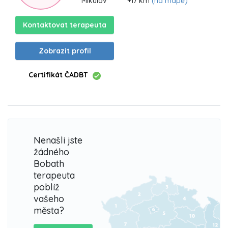
Mikulov
+17 km
(na mapě)
Kontaktovat terapeuta
Zobrazit profil
Certifikát ČADBT
Nenašli jste
žádného
Bobath
terapeuta
poblíž
vašeho
města?