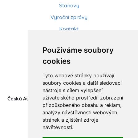
Stanovy
Výroční zprávy
Kontakt
Aktuality
Používáme soubory
Články
cookies
Kurzy a workshopy
Tyto webové stránky používají
Sídlo ČADBT
soubory cookies a další sledovací
nástroje s cílem vylepšení
uživatelského prostředí, zobrazení
Česká Asociace Dětských Bobath Terapeutů spolek
přizpůsobeného obsahu a reklam,
(z.s.)
analýzy návštěvnosti webových
Ukrajinská 1534
stránek a zjištění zdroje
708 00 Ostrava-Poruba
návštěvnosti.