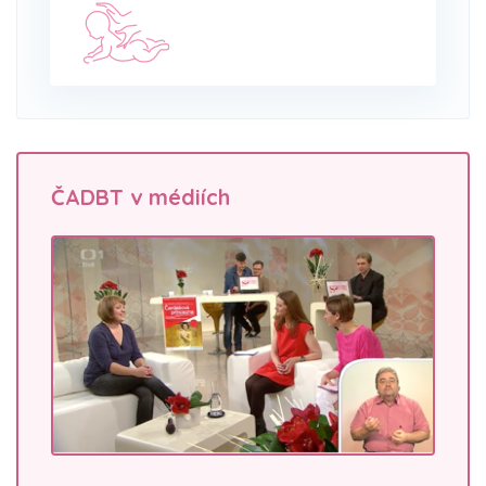
ČADBT v médiích