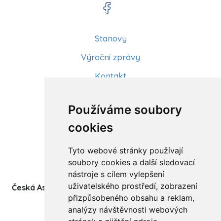
Stanovy
Výroční zprávy
Kontakt
Aktuality
Používáme soubory
Články
cookies
Kurzy a workshopy
Tyto webové stránky používají
Sídlo ČADBT
soubory cookies a další sledovací
nástroje s cílem vylepšení
uživatelského prostředí, zobrazení
Česká Asociace Dětských Bobath Terapeutů spolek
přizpůsobeného obsahu a reklam,
(z.s.)
analýzy návštěvnosti webových
Ukrajinská 1534