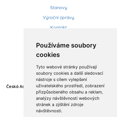
Stanovy
Výroční zprávy
Kontakt
Aktuality
Používáme soubory
Články
cookies
Kurzy a workshopy
Tyto webové stránky používají
Sídlo ČADBT
soubory cookies a další sledovací
nástroje s cílem vylepšení
uživatelského prostředí, zobrazení
Česká Asociace Dětských Bobath Terapeutů spolek
přizpůsobeného obsahu a reklam,
(z.s.)
analýzy návštěvnosti webových
Ukrajinská 1534
stránek a zjištění zdroje
708 00 Ostrava-Poruba
návštěvnosti.