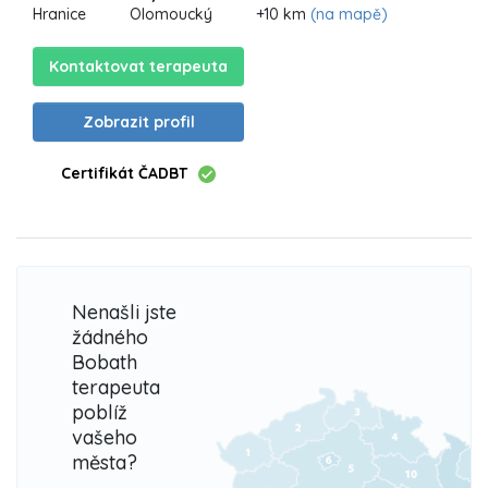
Hranice
Olomoucký
+10 km
(na mapě)
Kontaktovat terapeuta
Zobrazit profil
Certifikát ČADBT
Nenašli jste
žádného
Bobath
terapeuta
poblíž
vašeho
města?