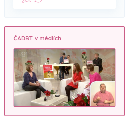
ČADBT v médiích