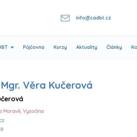
info@cadbt.cz
DBT
Půjčovna
Kurzy
Aktuality
Články
Ko
 Mgr. Věra Kučerová
učerová
a Moravě, Vysočina
cz
59