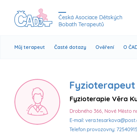
Česká Asociace Dětských
Bobath Terapeutů
Můj terapeut
Časté dotazy
Ověření
O ČA
Fyzioterapeut
Fyzioterapie Věra K
Drobného 366, Nové Město n
E-mail: vera.tesarkova@post.
Telefon provozovny: 7254091