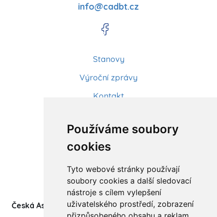
info@cadbt.cz
Stanovy
Výroční zprávy
Kontakt
Aktuality
Používáme soubory
Články
cookies
Kurzy a workshopy
Tyto webové stránky používají
Sídlo ČADBT
soubory cookies a další sledovací
nástroje s cílem vylepšení
uživatelského prostředí, zobrazení
Česká Asociace Dětských Bobath Terapeutů spolek
přizpůsobeného obsahu a reklam,