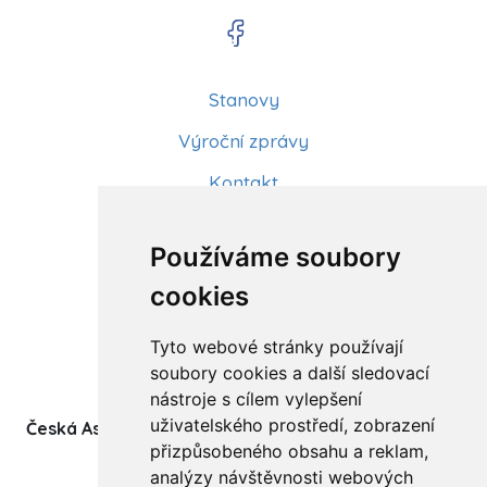
Stanovy
Výroční zprávy
Kontakt
Aktuality
Používáme soubory
Články
cookies
Kurzy a workshopy
Tyto webové stránky používají
Sídlo ČADBT
soubory cookies a další sledovací
nástroje s cílem vylepšení
uživatelského prostředí, zobrazení
Česká Asociace Dětských Bobath Terapeutů spolek
přizpůsobeného obsahu a reklam,
(z.s.)
analýzy návštěvnosti webových