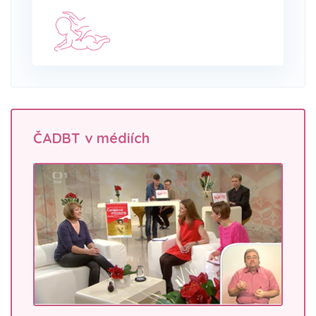
ČADBT v médiích