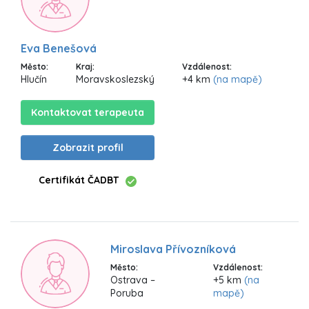
Eva Benešová
Město:
Kraj:
Vzdálenost:
Hlučín
Moravskoslezský
+4 km
(na mapě)
Kontaktovat terapeuta
Zobrazit profil
Certifikát ČADBT
Miroslava Přívozníková
Město:
Vzdálenost:
Ostrava –
+5 km
(na
Poruba
mapě)