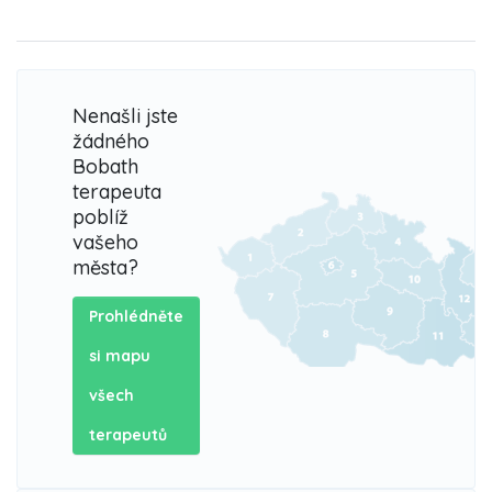
Nenašli jste
žádného
Bobath
terapeuta
poblíž
vašeho
města?
Prohlédněte
si mapu
všech
terapeutů