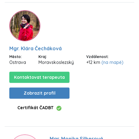
Mgr. Klára Čecháková
Město:
Kraj:
Vzdálenost:
Ostrava
Moravskoslezský
+12 km
(na mapě)
Kontaktovat terapeuta
Zobrazit profil
Certifikát ČADBT
Mgr. Monika Silberová