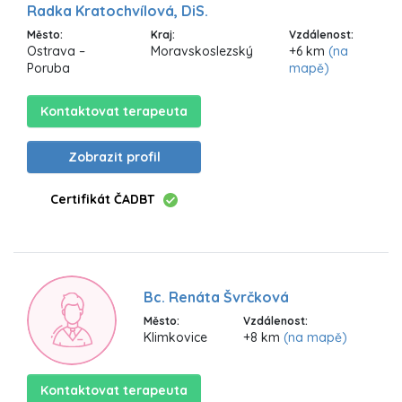
Radka Kratochvílová, DiS.
Město:
Kraj:
Vzdálenost:
Ostrava –
Moravskoslezský
+6 km
(na
Poruba
mapě)
Kontaktovat terapeuta
Zobrazit profil
Certifikát ČADBT
Bc. Renáta Švrčková
Město:
Vzdálenost:
Klimkovice
+8 km
(na mapě)
Kontaktovat terapeuta