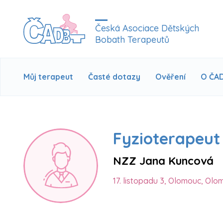
Česká Asociace Dětských
Bobath Terapeutů
Můj terapeut
Časté dotazy
Ověření
O ČA
Fyzioterapeut
NZZ Jana Kuncová
17. listopadu 3, Olomouc, Ol