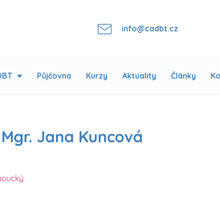
info@cadbt.cz
DBT
Půjčovna
Kurzy
Aktuality
Články
Ko
 Mgr. Jana Kuncová
omoucký