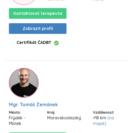
Kontaktovat terapeuta
Zobrazit profil
Certifikát ČADBT
Mgr. Tomáš Zemánek
Město:
Kraj:
Vzdálenost:
Frýdek -
Moravskoslezský
+18 km
(na
Místek
mapě)