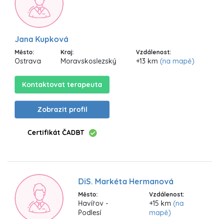
Jana Kupková
Město:
Kraj:
Vzdálenost:
Ostrava
Moravskoslezský
+13 km
(na mapě)
Kontaktovat terapeuta
Zobrazit profil
Certifikát ČADBT
DiS. Markéta Hermanová
Město:
Vzdálenost:
Havířov -
+15 km
(na
Podlesí
mapě)