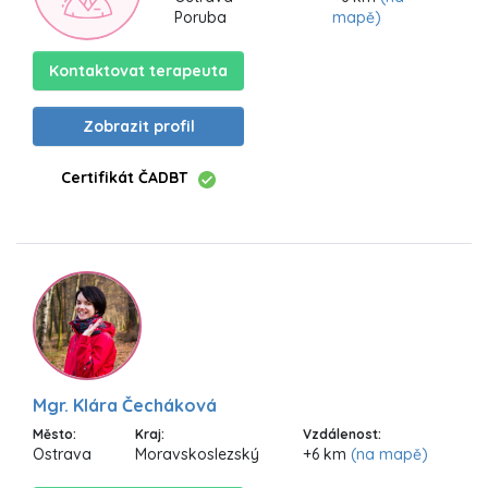
Poruba
mapě)
Kontaktovat terapeuta
Zobrazit profil
Certifikát ČADBT
Mgr. Klára Čecháková
Město:
Kraj:
Vzdálenost:
Ostrava
Moravskoslezský
+6 km
(na mapě)