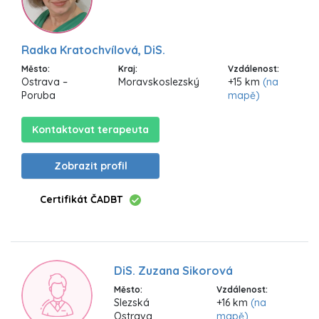
Radka Kratochvílová, DiS.
Město:
Kraj:
Vzdálenost:
Ostrava –
Moravskoslezský
+15 km
(na
Poruba
mapě)
Kontaktovat terapeuta
Zobrazit profil
Certifikát ČADBT
DiS. Zuzana Sikorová
Město:
Vzdálenost:
Slezská
+16 km
(na
Ostrava
mapě)