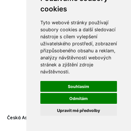
cookies
Tyto webové stránky používají
Stanovy
soubory cookies a další sledovací
nástroje s cílem vylepšení
Výroční zprávy
uživatelského prostředí, zobrazení
přizpůsobeného obsahu a reklam,
Kontakt
analýzy návštěvnosti webových
Aktuality
stránek a zjištění zdroje
návštěvnosti.
Články
Kurzy a workshopy
Souhlasím
Odmítám
Sídlo ČADBT
Upravit mé předvolby
Česká Asociace Dětských Bobath Terapeutů spolek
(z.s.)