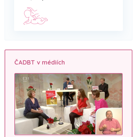
ČADBT v médiích