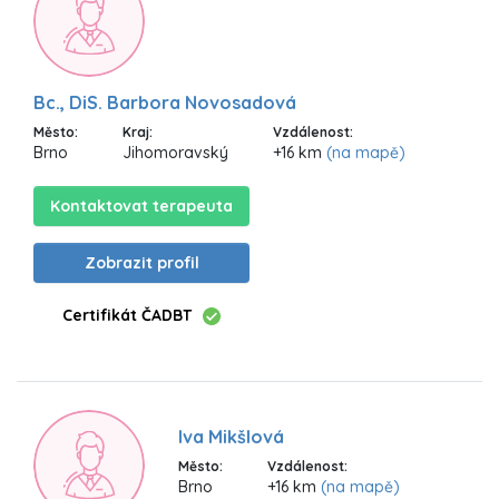
Bc., DiS. Barbora Novosadová
Město:
Kraj:
Vzdálenost:
Brno
Jihomoravský
+16 km
(na mapě)
Kontaktovat terapeuta
Zobrazit profil
Certifikát ČADBT
Iva Mikšlová
Město:
Vzdálenost:
Brno
+16 km
(na mapě)