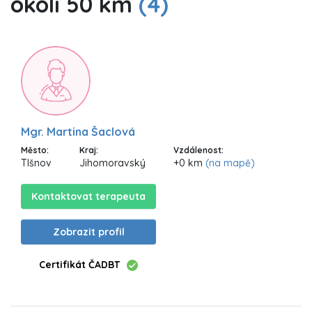
okolí 50 km
(4)
Mgr. Martina Šaclová
Město:
Kraj:
Vzdálenost:
TIšnov
Jihomoravský
+0 km
(na mapě)
Kontaktovat terapeuta
Zobrazit profil
Certifikát ČADBT