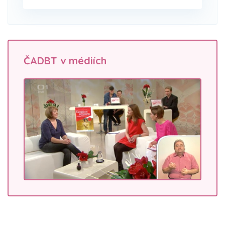
ČADBT v médiích