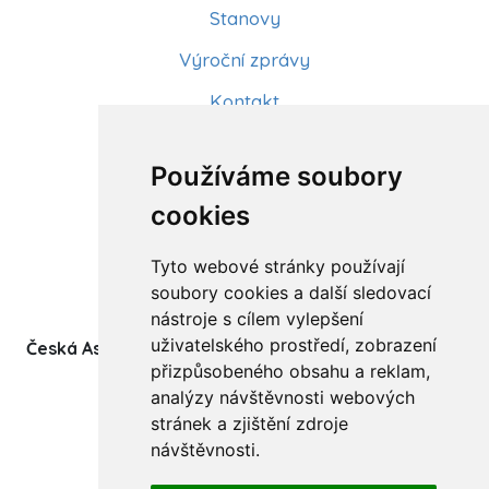
Stanovy
Výroční zprávy
Kontakt
Aktuality
Používáme soubory
Články
cookies
Kurzy a workshopy
Tyto webové stránky používají
Sídlo ČADBT
soubory cookies a další sledovací
nástroje s cílem vylepšení
uživatelského prostředí, zobrazení
Česká Asociace Dětských Bobath Terapeutů spolek
přizpůsobeného obsahu a reklam,
(z.s.)
analýzy návštěvnosti webových
Ukrajinská 1534
stránek a zjištění zdroje
708 00 Ostrava-Poruba
návštěvnosti.