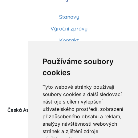
Stanovy
Výroční zprávy
Kontakt
Aktuality
Používáme soubory
Články
cookies
Kurzy a workshopy
Tyto webové stránky používají
Sídlo ČADBT
soubory cookies a další sledovací
nástroje s cílem vylepšení
uživatelského prostředí, zobrazení
Česká Asociace Dětských Bobath Terapeutů spolek
přizpůsobeného obsahu a reklam,
(z.s.)
analýzy návštěvnosti webových
Ukrajinská 1534
stránek a zjištění zdroje
708 00 Ostrava-Poruba