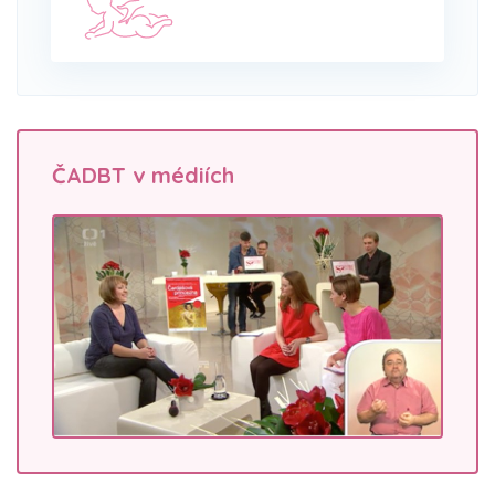
ČADBT v médiích