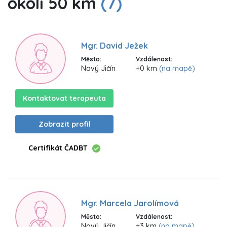
okolí 50 km
(7)
Mgr. David Ježek
Město:
Vzdálenost:
Nový Jičín
+0 km
(na mapě)
Kontaktovat terapeuta
Zobrazit profil
Certifikát ČADBT
Mgr. Marcela Jarolímová
Město:
Vzdálenost:
Nový Jičín
+3 km
(na mapě)