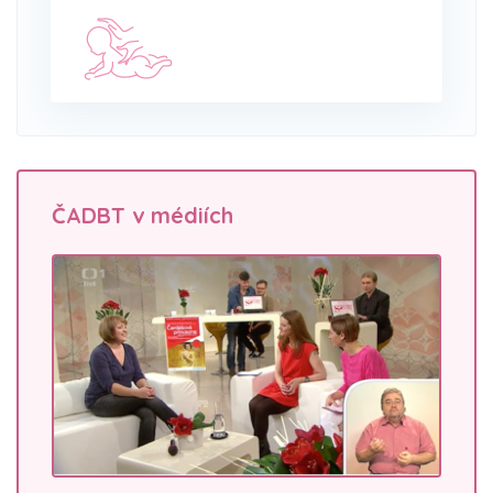
ČADBT v médiích