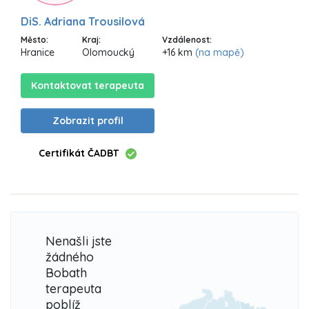
DiS. Adriana Trousilová
Město:
Kraj:
Vzdálenost:
Hranice
Olomoucký
+16 km
(na mapě)
Kontaktovat terapeuta
Zobrazit profil
Certifikát ČADBT
Nenašli jste
žádného
Bobath
terapeuta
poblíž