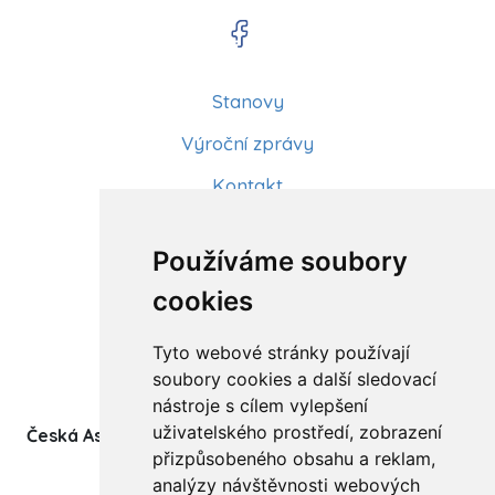
Stanovy
Výroční zprávy
Kontakt
Aktuality
Používáme soubory
Články
cookies
Kurzy a workshopy
Tyto webové stránky používají
Sídlo ČADBT
soubory cookies a další sledovací
nástroje s cílem vylepšení
uživatelského prostředí, zobrazení
Česká Asociace Dětských Bobath Terapeutů spolek
přizpůsobeného obsahu a reklam,
(z.s.)
analýzy návštěvnosti webových