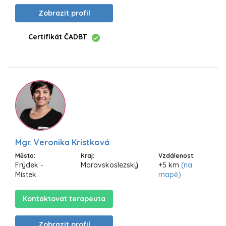
Zobrazit profil
Certifikát ČADBT
Mgr. Veronika Kristková
Město:
Kraj:
Vzdálenost:
Frýdek -
Moravskoslezský
+5 km
(na
Místek
mapě)
Kontaktovat terapeuta
Zobrazit profil