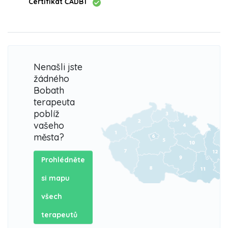
Certifikát ČADBT
Nenašli jste
žádného
Bobath
terapeuta
poblíž
vašeho
města?
Prohlédněte
si mapu
všech
terapeutů