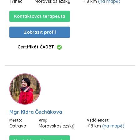
Třinec
Moravskoslezský
+18 km
(na mapě)
Kontaktovat terapeuta
Zobrazit profil
Certifikát ČADBT
Mgr. Klára Čecháková
Město:
Kraj:
Vzdálenost:
Ostrava
Moravskoslezský
+18 km
(na mapě)