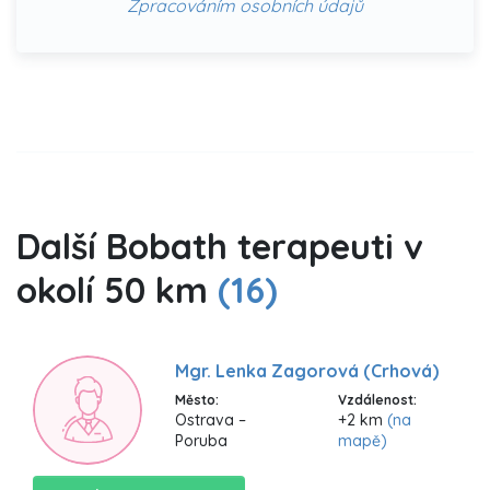
Zpracováním osobních údajů
Další Bobath terapeuti v
okolí 50 km
(16)
Mgr. Lenka Zagorová (Crhová)
Město:
Vzdálenost:
Ostrava –
+2 km
(na
Poruba
mapě)