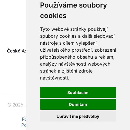
Používáme soubory
Články
cookies
Kurzy a workshopy
Tyto webové stránky používají
Sídlo ČADBT
soubory cookies a další sledovací
nástroje s cílem vylepšení
uživatelského prostředí, zobrazení
Česká Asociace Dětských Bobath Terapeutů spolek
přizpůsobeného obsahu a reklam,
(z.s.)
analýzy návštěvnosti webových
Ukrajinská 1534
stránek a zjištění zdroje
708 00 Ostrava-Poruba
návštěvnosti.
Souhlasím
Odmítám
© 2026 - Česká Asociace Dětských Bobath Terapeutů
spolek (z.s.)
Upravit mé předvolby
Podmínky zpracování osobních údajů
Pavel Szabo - Tvorba webových stránek