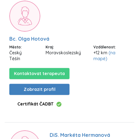
Bc. Olga Hotová
Město:
Kraj:
Vzdálenost:
Český
Moravskoslezský
+12 km
(na
Těšín
mapě)
Kontaktovat terapeuta
Zobrazit profil
Certifikát ČADBT
DiS. Markéta Hermanová