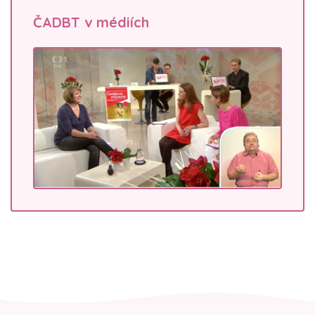
ČADBT v médiích