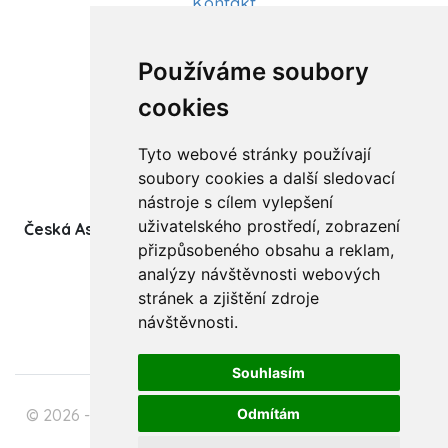
Kontakt
Aktuality
Používáme soubory
Články
cookies
Kurzy a workshopy
Tyto webové stránky používají
Sídlo ČADBT
soubory cookies a další sledovací
nástroje s cílem vylepšení
uživatelského prostředí, zobrazení
Česká Asociace Dětských Bobath Terapeutů spolek
přizpůsobeného obsahu a reklam,
(z.s.)
analýzy návštěvnosti webových
Ukrajinská 1534
stránek a zjištění zdroje
708 00 Ostrava-Poruba
návštěvnosti.
Souhlasím
Odmítám
© 2026 - Česká Asociace Dětských Bobath Terapeutů
spolek (z.s.)