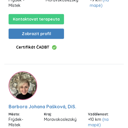
Místek
mapě)
Kontaktovat terapeuta
Zobrazit profil
Certifikát ČADBT
Barbora Johana Pašková, DiS.
Město:
Kraj:
Vzdálenost:
Frýdek-
Moravskoslezský
+10 km
(na
Místek
mapě)