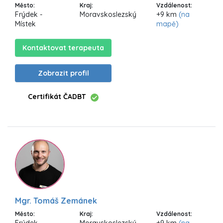
Město:
Kraj:
Vzdálenost:
Frýdek -
Moravskoslezský
+9 km
(na
Místek
mapě)
Kontaktovat terapeuta
Zobrazit profil
Certifikát ČADBT
Mgr. Tomáš Zemánek
Město:
Kraj:
Vzdálenost:
Frýdek -
Moravskoslezský
+9 km
(na