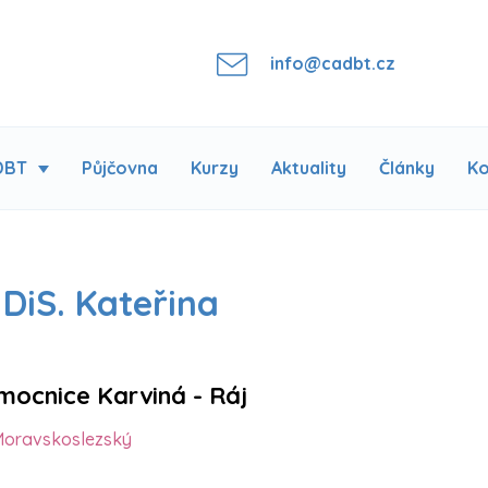
info@cadbt.cz
DBT
Půjčovna
Kurzy
Aktuality
Články
Ko
DiS. Kateřina
ocnice Karviná - Ráj
Moravskoslezský