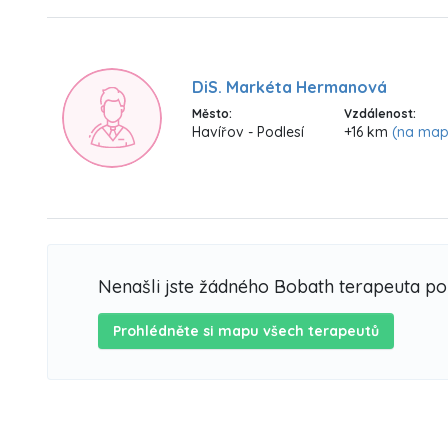
DiS. Markéta Hermanová
Město:
Vzdálenost:
Havířov - Podlesí
+16 km
(na map
Nenašli jste žádného Bobath terapeuta p
Prohlédněte si mapu všech terapeutů