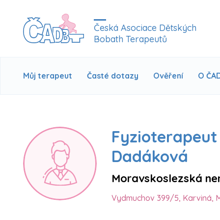
Česká Asociace Dětských
Bobath Terapeutů
Můj terapeut
Časté dotazy
Ověření
O ČA
Fyzioterapeut 
Dadáková
Moravskoslezská nem
Vydmuchov 399/5, Karviná, 