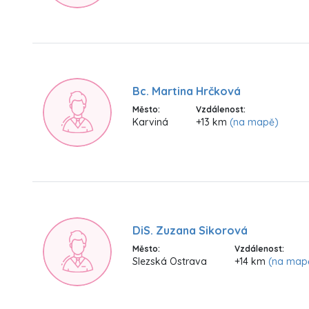
Bc. Martina Hrčková
Město:
Vzdálenost:
Karviná
+13 km
(na mapě)
DiS. Zuzana Sikorová
Město:
Vzdálenost:
Slezská Ostrava
+14 km
(na map