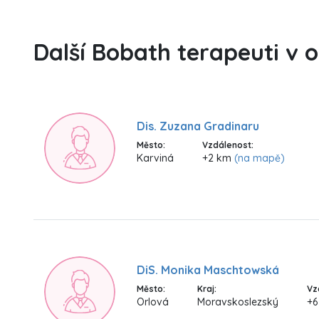
Další Bobath terapeuti v 
Dis. Zuzana Gradinaru
Město:
Vzdálenost:
Karviná
+2 km
(na mapě)
DiS. Monika Maschtowská
Město:
Kraj:
Vz
Orlová
Moravskoslezský
+