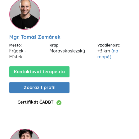
Mgr. Tomáš Zemánek
Město:
Kraj:
Vzdálenost:
Frýdek -
Moravskoslezský
+3 km
(na
Místek
mapě)
Kontaktovat terapeuta
Zobrazit profil
Certifikát ČADBT