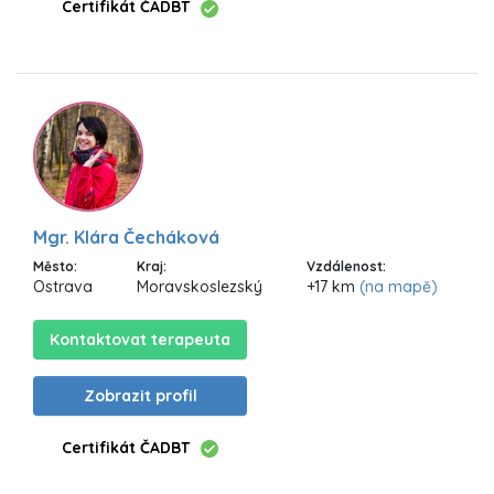
Certifikát ČADBT
Mgr. Klára Čecháková
Město:
Kraj:
Vzdálenost:
Ostrava
Moravskoslezský
+17 km
(na mapě)
Kontaktovat terapeuta
Zobrazit profil
Certifikát ČADBT