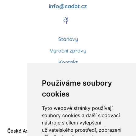
info@cadbt.cz
Stanovy
Výroční zprávy
Kontakt
Aktuality
Používáme soubory
Články
cookies
Kurzy a workshopy
Tyto webové stránky používají
Sídlo ČADBT
soubory cookies a další sledovací
nástroje s cílem vylepšení
uživatelského prostředí, zobrazení
Česká Asociace Dětských Bobath Terapeutů spolek