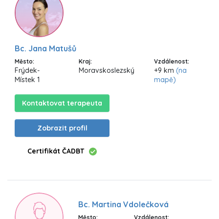
Bc. Jana Matušů
Město:
Kraj:
Vzdálenost:
Frýdek-
Moravskoslezský
+9 km
(na
Místek 1
mapě)
Kontaktovat terapeuta
Zobrazit profil
Certifikát ČADBT
Bc. Martina Vdolečková
Město:
Vzdálenost: