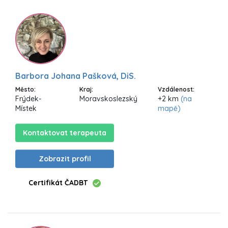
Barbora Johana Pašková, DiS.
Město:
Kraj:
Vzdálenost:
Frýdek-
Moravskoslezský
+2 km
(na
Místek
mapě)
Kontaktovat terapeuta
Zobrazit profil
Certifikát ČADBT